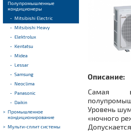
>
Полупромышленные
кондиционеры
-
Mitsibishi Electric
-
Mitsibishi Heavy
-
Elektrolux
-
Kentatsu
-
Midea
-
Lessar
-
Samsung
Описание:
-
Neoclima
Самая вы
-
Panasonic
полупромыш
-
Daikin
Уровень шум
>
Промышленное
«ночного ре
кондиционирование
Допускаетс
>
Мульти-сплит системы