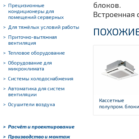
блоков.
>
Прецизионные
кондиционеры для
Встроенная 
помещений серверных
>
Для тяжёлых условий работы
ПОХОЖИЕ
>
Приточно-вытяжная
вентиляция
>
Тепловое оборудование
>
Оборудование для
микроклимата
>
Системы холодоснабжения
>
Автоматика для систем
вентиляции
Кассетные
>
Осушители воздуха
полупром. блок
PLA-R...
>
Расчёт и проектирование
>
Производство и монтаж