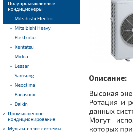
>
Полупромышленные
кондиционеры
-
Mitsibishi Electric
-
Mitsibishi Heavy
-
Elektrolux
-
Kentatsu
-
Midea
-
Lessar
-
Samsung
Описание:
-
Neoclima
Высокая эне
-
Panasonic
Ротация и р
-
Daikin
данных сист
>
Промышленное
Могут испо
кондиционирование
которых при
>
Мульти-сплит системы